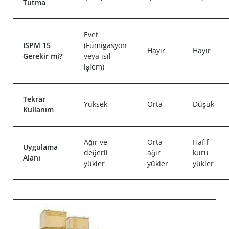
Tutma
Evet
ISPM 15
(Fümigasyon
Hayır
Hayır
Gerekir mi?
veya ısıl
işlem)
Tekrar
Yüksek
Orta
Düşük
Kullanım
Ağır ve
Orta-
Hafif
Uygulama
değerli
ağır
kuru
Alanı
yükler
yükler
yükler